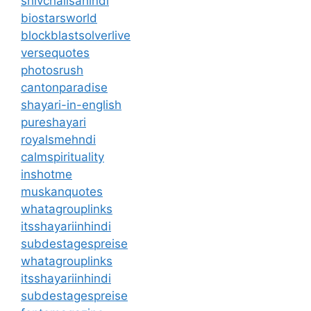
shivchalisahindi
biostarsworld
blockblastsolverlive
versequotes
photosrush
cantonparadise
shayari-in-english
pureshayari
royalsmehndi
calmspirituality
inshotme
muskanquotes
whatagrouplinks
itsshayariinhindi
subdestagespreise
whatagrouplinks
itsshayariinhindi
subdestagespreise