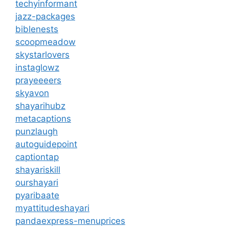
techyinformant
jazz-packages
biblenests
scoopmeadow
skystarlovers
instaglowz
prayeeeers
skyavon
shayarihubz
metacaptions
punzlaugh
autoguidepoint
captiontap
shayariskill
ourshayari
pyaribaate
myattitudeshayari
pandaexpress-menuprices