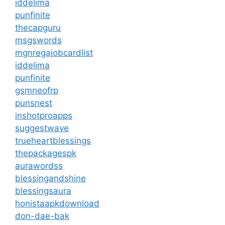
iddelima
punfinite
thecapguru
msgswords
mgnregajobcardlist
iddelima
punfinite
gsmneofrp
punsnest
inshotproapps
suggestwave
trueheartblessings
thepackagespk
aurawordss
blessingandshine
blessingsaura
honistaapkdownload
don-dae-bak