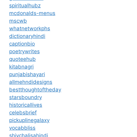
spiritualhubz
mcdonalds-menus
mscwb
whatnetworkphs
dictionaryhindi
captionbio
poetrywrites
quoteehub
kitabnagri
punjabishayari
allmehndidesigns
bestthoughtoftheday
starsboundry
historicallives
celebsbrief
pickuplinegalaxy
vocabbliss
shivchalisahindi