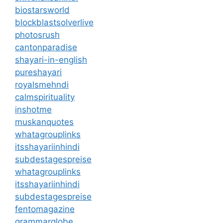
biostarsworld
blockblastsolverlive
photosrush
cantonparadise
shayari-in-english
pureshayari
royalsmehndi
calmspirituality
inshotme
muskanquotes
whatagrouplinks
itsshayariinhindi
subdestagespreise
whatagrouplinks
itsshayariinhindi
subdestagespreise
fentomagazine
grammarglobe