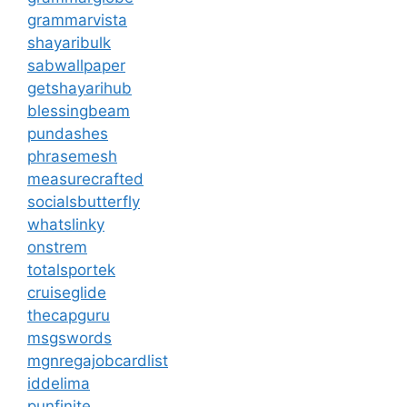
grammarvista
shayaribulk
sabwallpaper
getshayarihub
blessingbeam
pundashes
phrasemesh
measurecrafted
socialsbutterfly
whatslinky
onstrem
totalsportek
cruiseglide
thecapguru
msgswords
mgnregajobcardlist
iddelima
punfinite