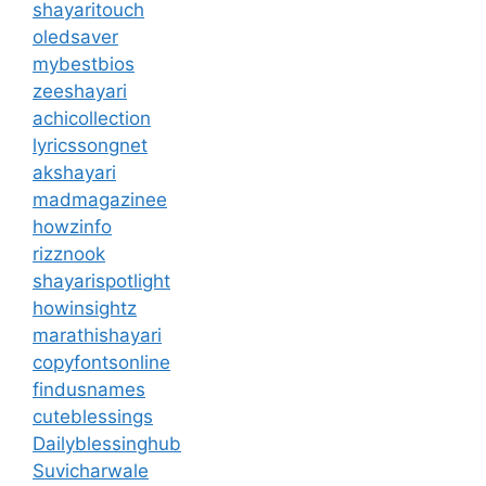
shayaritouch
oledsaver
mybestbios
zeeshayari
achicollection
lyricssongnet
akshayari
madmagazinee
howzinfo
rizznook
shayarispotlight
howinsightz
marathishayari
copyfontsonline
findusnames
cuteblessings
Dailyblessinghub
Suvicharwale