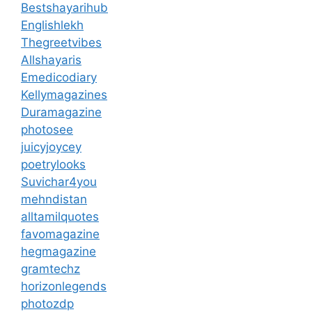
Bestshayarihub
Englishlekh
Thegreetvibes
Allshayaris
Emedicodiary
Kellymagazines
Duramagazine
photosee
juicyjoycey
poetrylooks
Suvichar4you
mehndistan
alltamilquotes
favomagazine
hegmagazine
gramtechz
horizonlegends
photozdp