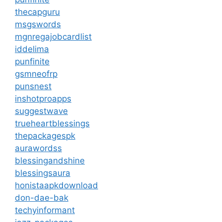
thecapguru
msgswords
mgnregajobcardlist
iddelima
punfinite
gsmneofrp
punsnest
inshotproapps
suggestwave
trueheartblessings
thepackagespk
aurawordss
blessingandshine
blessingsaura
honistaapkdownload
don-dae-bak
techyinformant