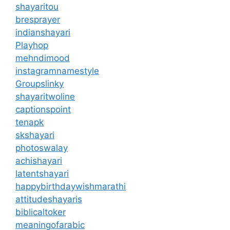
shayaritou
bresprayer
indianshayari
Playhop
mehndimood
instagramnamestyle
Groupslinky
shayaritwoline
captionspoint
tenapk
skshayari
photoswalay
achishayari
latentshayari
happybirthdaywishmarathi
attitudeshayaris
biblicaltoker
meaningofarabic