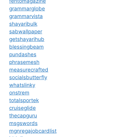
fentomagazine
grammarglobe
grammarvista
shayaribulk
sabwallpaper
getshayarihub
blessingbeam
pundashes
phrasemesh
measurecrafted
socialsbutterfly
whatslinky
onstrem
totalsportek
cruiseglide
thecapguru
msgswords
mgnregajobcardlist