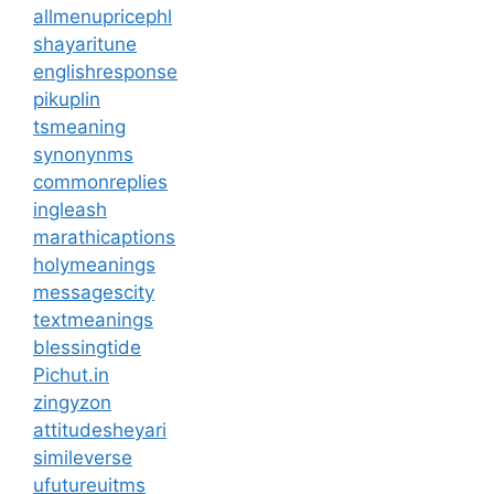
allmenupricephl
shayaritune
englishresponse
pikuplin
tsmeaning
synonynms
commonreplies
ingleash
marathicaptions
holymeanings
messagescity
textmeanings
blessingtide
Pichut.in
zingyzon
attitudesheyari
simileverse
ufutureuitms