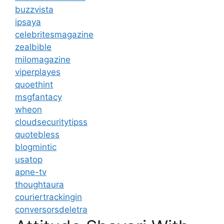
buzzvista
ipsaya
celebritesmagazine
zealbible
milomagazine
viperplayes
quoethint
msgfantacy
wheon
cloudsecuritytipss
quotebless
blogmintic
usatop
apne-tv
thoughtaura
couriertrackingin
conversorsdeletra