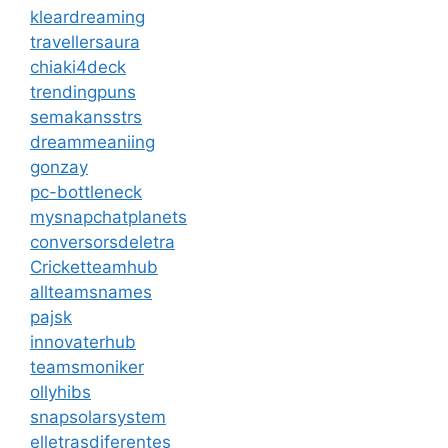
kleardreaming
travellersaura
chiaki4deck
trendingpuns
semakansstrs
dreammeaniing
gonzay
pc-bottleneck
mysnapchatplanets
conversorsdeletra
Cricketteamhub
allteamsnames
pajsk
innovaterhub
teamsmoniker
ollyhibs
snapsolarsystem
elletrasdiferentes