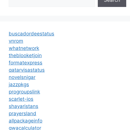
Search
buscadordeestatus
vnrom
whatnetwork
theblooketjoin
formatexpress
qatarvisastatus
novelsnigar
jazzpkgs
progroupslink
scarlet-ios
shayaristans
prayersland
allpackageinfo
gwacalculator