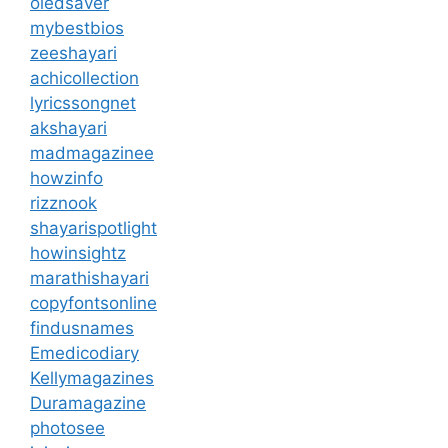
oledsaver
mybestbios
zeeshayari
achicollection
lyricssongnet
akshayari
madmagazinee
howzinfo
rizznook
shayarispotlight
howinsightz
marathishayari
copyfontsonline
findusnames
Emedicodiary
Kellymagazines
Duramagazine
photosee