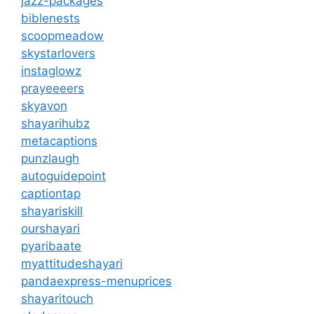
jazz-packages
biblenests
scoopmeadow
skystarlovers
instaglowz
prayeeeers
skyavon
shayarihubz
metacaptions
punzlaugh
autoguidepoint
captiontap
shayariskill
ourshayari
pyaribaate
myattitudeshayari
pandaexpress-menuprices
shayaritouch