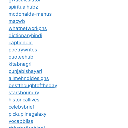
spiritualhubz
mcdonalds-menus
mscwb
whatnetworkphs
dictionaryhindi
captionbio
poetrywrites
quoteehub
kitabnagri
punjabishayari
allmehndidesigns
bestthoughtoftheday
starsboundry
historicallives
celebsbrief
pickuplinegalaxy
vocabbliss